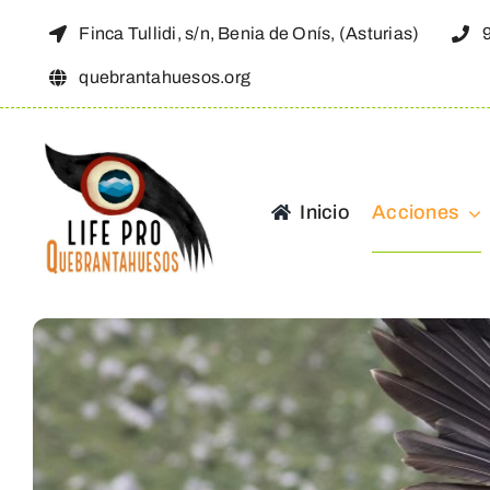
Saltar
Finca Tullidi, s/n, Benia de Onís, (Asturias)
al
quebrantahuesos.org
contenido
Inicio
Acciones