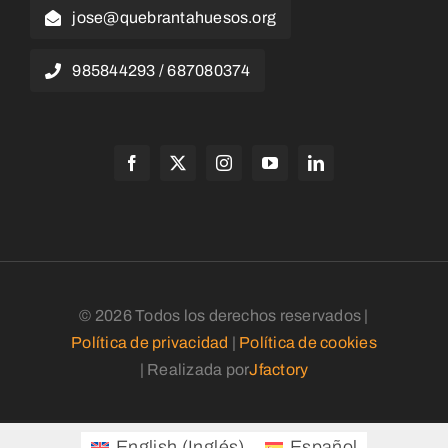
jose@quebrantahuesos.org
985844293 / 687080374
© 2026 Todos los derechos reservados |
Política de privacidad
|
Política de cookies
| Realizada por
Jfactory
English
(
Inglés
)
Español