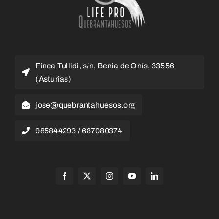
Finca Tullidi, s/n, Benia de Onís, 33556
(Asturias)
jose@quebrantahuesos.org
985844293 / 687080374