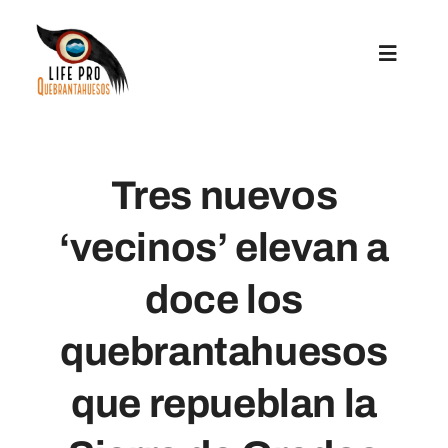
Saltar
al
Toggle
contenido
Navigat
Acciones Preparatorias
Tres nuevos
Acciones De Conservación
‘vecinos’ elevan a
Reintroducción
doce los
Comunicación Y Replicación
quebrantahuesos
que repueblan la
Ayudas A Microproyectos