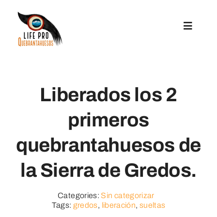
Saltar
al
Toggle
contenido
Navigat
Acciones Preparatorias
Liberados los 2
Acciones De Conservación
primeros
Reintroducción
quebrantahuesos de
Comunicación Y Replicación
la Sierra de Gredos.
Ayudas A Microproyectos
Categories:
Sin categorizar
Tags:
gredos
,
liberación
,
sueltas